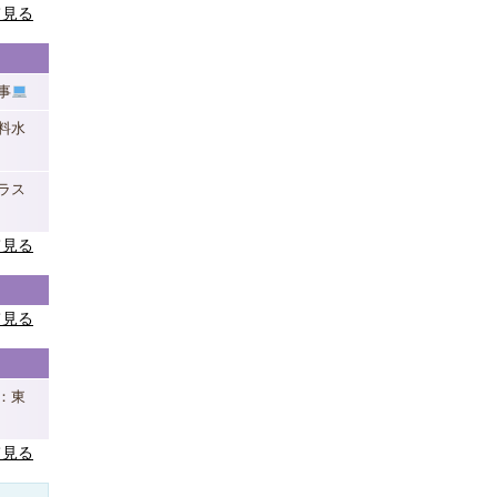
て見る
事
料水
ラス
て見る
て見る
：東
て見る